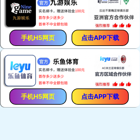
「保胃丹」是「香港馬世良堂」的拳頭產品，自1971年至今暢
銷40多年。產品採用獨門古方，選用優質純中藥，以現代化先