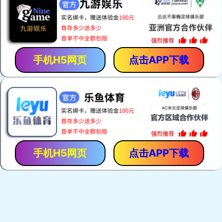
「保胃丹」是「香港馬世良堂」的拳頭產品，自1971年至今暢
銷40多年。產品採用獨門古方，選用優質純中藥，以現代化先