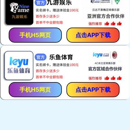
「保胃丹」是「香港馬世良堂」的拳頭產品，自1971年至今暢
銷40多年。產品採用獨門古方，選用優質純中藥，以現代化先