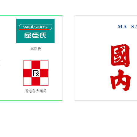
屈臣氏
香港各大藥房